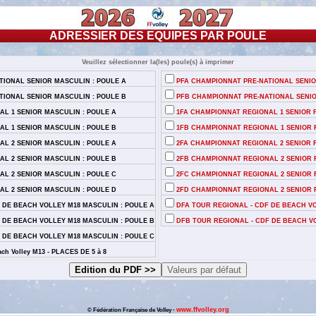
ADRESSIER DES EQUIPES PAR POULE
Veuillez sélectionner la(les) poule(s) à imprimer
IONAL SENIOR MASCULIN : POULE A
PFA CHAMPIONNAT PRE-NATIONAL SENIOR
IONAL SENIOR MASCULIN : POULE B
PFB CHAMPIONNAT PRE-NATIONAL SENIOR
L 1 SENIOR MASCULIN : POULE A
1FA CHAMPIONNAT REGIONAL 1 SENIOR F
L 1 SENIOR MASCULIN : POULE B
1FB CHAMPIONNAT REGIONAL 1 SENIOR F
L 2 SENIOR MASCULIN : POULE A
2FA CHAMPIONNAT REGIONAL 2 SENIOR F
L 2 SENIOR MASCULIN : POULE B
2FB CHAMPIONNAT REGIONAL 2 SENIOR F
L 2 SENIOR MASCULIN : POULE C
2FC CHAMPIONNAT REGIONAL 2 SENIOR F
L 2 SENIOR MASCULIN : POULE D
2FD CHAMPIONNAT REGIONAL 2 SENIOR F
 DE BEACH VOLLEY M18 MASCULIN : POULE A
DFA TOUR REGIONAL - CDF DE BEACH VO
 DE BEACH VOLLEY M18 MASCULIN : POULE B
DFB TOUR REGIONAL - CDF DE BEACH VO
 DE BEACH VOLLEY M18 MASCULIN : POULE C
ch Volley M13 - PLACES DE 5 à 8
www.ffvolley.org
© Fédération Française de Volley -