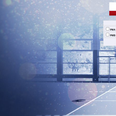
PMA
PMB