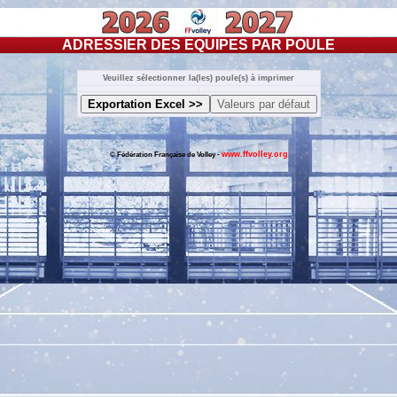
ADRESSIER DES EQUIPES PAR POULE
Veuillez sélectionner la(les) poule(s) à imprimer
www.ffvolley.org
© Fédération Française de Volley -