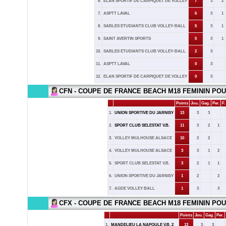
6.
ELAN SPORTIF DE CARPIQUET DE VOLLEY
7
3
2
7.
ASPTT LAVAL
6
3
1
8.
SABLES ETUDIANTS CLUB VOLLEY-BALL
5
3
1
9.
SAINT AVERTIN SPORTS
5
3
1
10.
SABLES ETUDIANTS CLUB VOLLEY-BALL
2
3
11.
ASPTT LAVAL
0
3
12.
ELAN SPORTIF DE CARPIQUET DE VOLLEY
0
3
CFN - COUPE DE FRANCE BEACH M18 FEMININ POU
Points
Jou.
Gag.
Per.
F.
1.
UNION SPORTIVE DU JARNISY
13
3
3
2.
SPORT CLUB SELESTAT V.B.
11
3
2
1
3.
VOLLEY MULHOUSE ALSACE
10
2
2
4.
VOLLEY MULHOUSE ALSACE
3
3
1
2
5.
SPORT CLUB SELESTAT V.B.
3
2
1
1
6.
UNION SPORTIVE DU JARNISY
1
2
2
7.
AGDE VOLLEY BALL
1
3
3
CFX - COUPE DE FRANCE BEACH M18 FEMININ POU
Points
Jou.
Gag.
Per.
1.
MANDELIEU LA NAPOULE V.B. 2
13
3
3