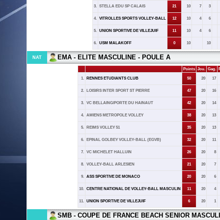
3.
STELLA EDU SP CALAIS
21
10
7
3
4.
VITROLLES SPORTS VOLLEY-BALL
12
10
4
6
5.
UNION SPORTIVE DE VILLEJUIF
11
10
4
6
6.
USM MALAKOFF
0
10
10
EMA - ELITE MASCULINE - POULE A
NAT
Points
Jou.
Gag.
P
1.
RENNES ETUDIANTS CLUB
50
20
17
2.
LOISIRS INTER SPORT ST PIERRE
47
20
16
3.
VC BELLAING/PORTE DU HAINAUT
42
20
14
4.
AMIENS METROPOLE VOLLEY
38
20
13
5.
REIMS VOLLEY 51
35
20
13
6.
EPINAL GOLBEY VOLLEY-BALL (EGVB)
32
20
11
7.
VC MICHELET HALLUIN
26
20
8
8.
VOLLEY-BALL ARLESIEN
21
20
7
9.
ASS SPORTIVE DE MONACO
20
20
6
10.
CENTRE NATIONAL DE VOLLEY-BALL MASCULIN
11
20
4
11.
UNION SPORTIVE DE VILLEJUIF
6
20
1
SMB - COUPE DE FRANCE BEACH SENIOR MASCUL