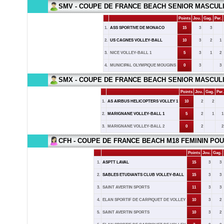
SMV - COUPE DE FRANCE BEACH SENIOR MASCUL
Points
Jou.
Gag.
Per.
1.
ASS SPORTIVE DE MONACO
15
3
3
2.
US CAGNES VOLLEY-BALL
10
3
2
1
3.
NICE VOLLEY-BALL 1
5
3
1
2
4.
MUNICIPAL OLYMPIQUE MOUGINS
0
3
3
SMX - COUPE DE FRANCE BEACH SENIOR MASCUL
Points
Jou.
Gag.
Per.
1.
AS AIRBUS HELICOPTERS VOLLEY 1
10
2
2
2.
MARIGNANE VOLLEY-BALL 1
5
2
1
1
3.
MARIGNANE VOLLEY-BALL 2
0
2
2
CFH - COUPE DE FRANCE BEACH M18 FEMININ POU
Points
Jou.
Gag.
1.
ASPTT LAVAL
15
3
3
2.
SABLES ETUDIANTS CLUB VOLLEY-BALL
15
3
3
3.
SAINT AVERTIN SPORTS
11
3
3
4.
ELAN SPORTIF DE CARPIQUET DE VOLLEY
10
3
2
5.
SAINT AVERTIN SPORTS
10
3
2