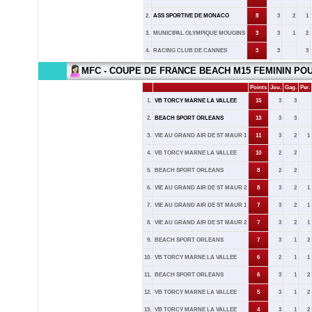
2.
ASS SPORTIVE DE MONACO
8
3
2
1
3.
MUNICIPAL OLYMPIQUE MOUGINS
3
3
1
2
4.
RACING CLUB DE CANNES
3
3
3
MFC - COUPE DE FRANCE BEACH M15 FEMININ PO
Points
Jou.
Gag.
Per.
1.
VB TORCY MARNE LA VALLEE
15
3
3
2.
BEACH SPORT ORLEANS
13
3
3
3.
VIE AU GRAND AIR DE ST MAUR 1
11
3
2
1
4.
VB TORCY MARNE LA VALLEE
10
2
2
5.
BEACH SPORT ORLEANS
8
2
2
6.
VIE AU GRAND AIR DE ST MAUR 2
8
3
2
1
7.
VIE AU GRAND AIR DE ST MAUR 1
7
3
2
1
8.
VIE AU GRAND AIR DE ST MAUR 2
7
3
2
1
9.
BEACH SPORT ORLEANS
7
3
1
2
10.
VB TORCY MARNE LA VALLEE
6
2
1
1
11.
BEACH SPORT ORLEANS
6
3
1
2
12.
VB TORCY MARNE LA VALLEE
5
3
1
2
13.
VB TORCY MARNE LA VALLEE
4
3
1
2