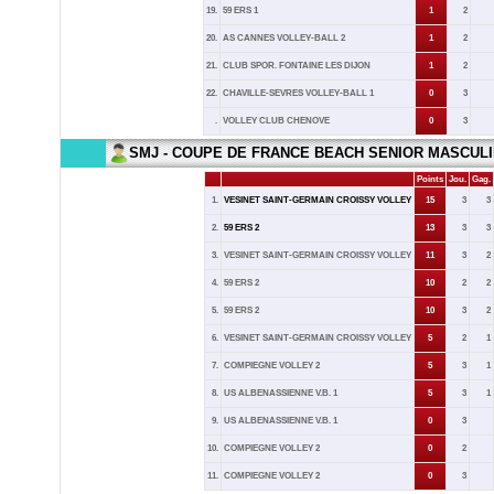
19.
59 ERS 1
1
2
20.
AS CANNES VOLLEY-BALL 2
1
2
21.
CLUB SPOR. FONTAINE LES DIJON
1
2
22.
CHAVILLE-SEVRES VOLLEY-BALL 1
0
3
.
VOLLEY CLUB CHENOVE
0
3
SMJ - COUPE DE FRANCE BEACH SENIOR MASCULI
Points
Jou.
Gag.
1.
VESINET SAINT-GERMAIN CROISSY VOLLEY
15
3
3
2.
59 ERS 2
13
3
3
3.
VESINET SAINT-GERMAIN CROISSY VOLLEY
11
3
2
4.
59 ERS 2
10
2
2
5.
59 ERS 2
10
3
2
6.
VESINET SAINT-GERMAIN CROISSY VOLLEY
5
2
1
7.
COMPIEGNE VOLLEY 2
5
3
1
8.
US ALBENASSIENNE V.B. 1
5
3
1
9.
US ALBENASSIENNE V.B. 1
0
3
10.
COMPIEGNE VOLLEY 2
0
2
11.
COMPIEGNE VOLLEY 2
0
3