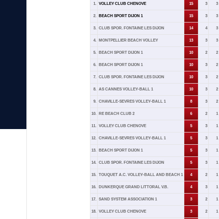
1.
VOLLEY CLUB CHENOVE
15
3
3
2.
BEACH SPORT DIJON 1
15
3
3
3.
CLUB SPOR. FONTAINE LES DIJON
14
4
3
4.
MONTPELLIER BEACH VOLLEY
13
3
3
5.
BEACH SPORT DIJON 1
10
2
2
6.
BEACH SPORT DIJON 1
10
3
2
7.
CLUB SPOR. FONTAINE LES DIJON
10
3
2
8.
AS CANNES VOLLEY-BALL 1
10
3
2
9.
CHAVILLE-SEVRES VOLLEY-BALL 1
8
3
2
10.
RE BEACH CLUB 2
6
2
1
11.
VOLLEY CLUB CHENOVE
5
3
1
12.
CHAVILLE-SEVRES VOLLEY-BALL 1
5
3
1
13.
BEACH SPORT DIJON 1
5
3
1
14.
CLUB SPOR. FONTAINE LES DIJON
5
3
1
15.
TOUQUET A.C. VOLLEY-BALL AND BEACH 1
4
2
1
16.
DUNKERQUE GRAND LITTORAL V.B.
4
3
1
17.
SAND SYSTEM ASSOCIATION 1
3
2
1
18.
VOLLEY CLUB CHENOVE
3
2
1