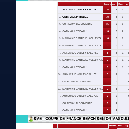
Points
Jou.
Gag.
Per.
1.
AGGLO SUD VOLLEY-BALL 76 1
15
3
3
2.
CAEN VOLLEY-BALL 1
15
3
3
3.
CO REGION ELBEUVIENNE
15
3
3
4.
CAEN VOLLEY-BALL 1
10
2
2
5.
MAROMME CANTELEU VOLLEY 76 1
10
3
2
1
6.
MAROMME CANTELEU VOLLEY 76 1
8
3
2
1
7.
AGGLO SUD VOLLEY-BALL 76 1
6
3
1
2
8.
MAROMME CANTELEU VOLLEY 76 1
5
2
1
1
9.
CAEN VOLLEY-BALL 1
5
3
1
2
10.
AGGLO SUD VOLLEY-BALL 76 1
0
2
2
11.
CO REGION ELBEUVIENNE
0
3
3
12.
MAROMME CANTELEU VOLLEY 76 1
0
1
1
.
AGGLO SUD VOLLEY-BALL 76 1
0
3
3
.
CO REGION ELBEUVIENNE
0
1
1
.
CAEN VOLLEY-BALL 1
0
1
1
SME - COUPE DE FRANCE BEACH SENIOR MASCUL
Points
Jou.
Gag.