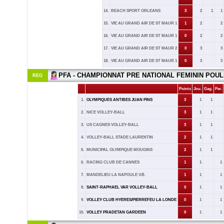
14.
BEACH SPORT ORLEANS
3
2
1
1
15.
VIE AU GRAND AIR DE ST MAUR 1
1
2
2
16.
VIE AU GRAND AIR DE ST MAUR 1
0
2
2
17.
VIE AU GRAND AIR DE ST MAUR 2
0
3
3
18.
VIE AU GRAND AIR DE ST MAUR 1
0
3
3
PFA - CHAMPIONNAT PRE NATIONAL FEMININ POUL
REG
Points
Jou.
Gag.
Per.
1.
OLYMPIQUES ANTIBES JUAN PINS
3
1
1
2.
NICE VOLLEY-BALL
3
1
1
3.
US CAGNES VOLLEY-BALL
3
1
1
4.
VOLLEY-BALL STADE LAURENTIN
2
1
1
5.
MUNICIPAL OLYMPIQUE MOUGINS
2
1
1
6.
RACING CLUB DE CANNES
1
1
1
7.
MANDELIEU LA NAPOULE V.B.
1
1
1
8.
SAINT-RAPHAEL VAR VOLLEY-BALL
0
1
1
9.
VOLLEY CLUB HYERES/PIERREFEU LA LONDE
0
1
1
10.
VOLLEY PRADETAN GARDEEN
0
1
1