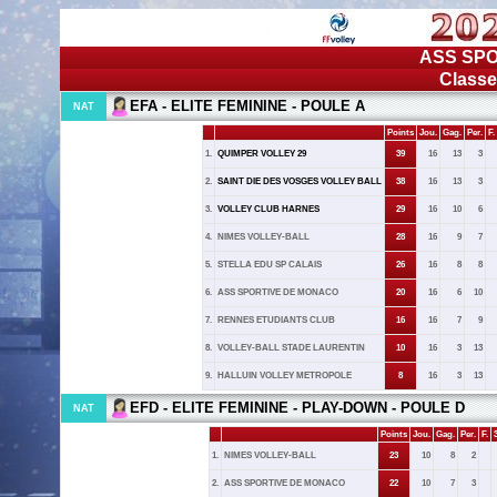
ASS SP
Classe
EFA - ELITE FEMININE - POULE A
NAT
Points
Jou.
Gag.
Per.
F.
1.
QUIMPER VOLLEY 29
39
16
13
3
2.
SAINT DIE DES VOSGES VOLLEY BALL
38
16
13
3
3.
VOLLEY CLUB HARNES
29
16
10
6
4.
NIMES VOLLEY-BALL
28
16
9
7
5.
STELLA EDU SP CALAIS
26
16
8
8
6.
ASS SPORTIVE DE MONACO
20
16
6
10
7.
RENNES ETUDIANTS CLUB
16
16
7
9
8.
VOLLEY-BALL STADE LAURENTIN
10
16
3
13
9.
HALLUIN VOLLEY METROPOLE
8
16
3
13
EFD - ELITE FEMININE - PLAY-DOWN - POULE D
NAT
Points
Jou.
Gag.
Per.
F.
1.
NIMES VOLLEY-BALL
23
10
8
2
2.
ASS SPORTIVE DE MONACO
22
10
7
3