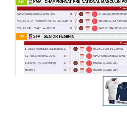
PMA - CHAMPIONNAT PRE NATIONAL MASCULIN PO
REG
Compo
OLYMPIQUES ANTIBES JUAN PINS
01
DRAGUIGNAN UNION CL
VOLLEY CLUB HYERES/PIERREFEU LA LONDE
04
MANDELIEU LA NAPOULE 
VOLLEY-BALL STADE LAURENTIN
07
PAYS DE GRASSE VOLLE
SFA - SENIOR FEMININ
DEP
Compo
ETOILE SPORTIVE DE VILLENEUVE
01
RACING CLUB DE CANNES
AS ROQUEFORTOISE DE VB
04
OLYMPIQUES ANTIBES JUAN P
ASS SPORTIVE DE MONACO
07
PAYS DE GRASSE VB 1
MLNVB 2
10
PAYS DE GRASSE VB 2