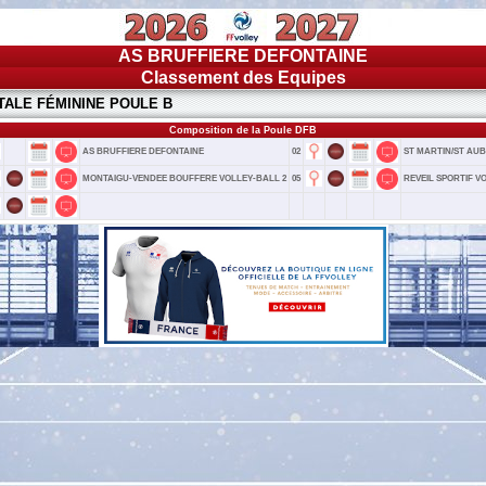
AS BRUFFIERE DEFONTAINE
Classement des Equipes
TALE FÉMININE POULE B
Composition de la Poule DFB
AS BRUFFIERE DEFONTAINE
02
ST MARTIN/ST AUB
MONTAIGU-VENDEE BOUFFERE VOLLEY-BALL 2
05
REVEIL SPORTIF V