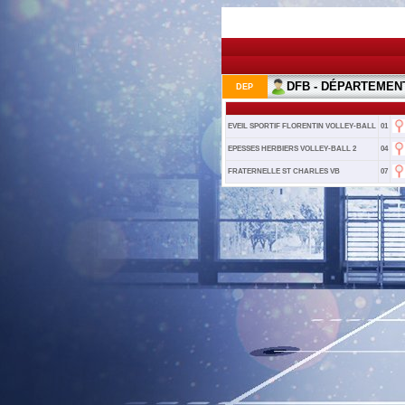
DFB - DÉPARTEMEN
DEP
EVEIL SPORTIF FLORENTIN VOLLEY-BALL
01
EPESSES HERBIERS VOLLEY-BALL 2
04
FRATERNELLE ST CHARLES VB
07