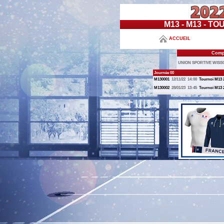
M13 - M13 - T
ACCUEIL
Compo
UNION SPORTIVE WISS
Journée 00
M130001
12/11/22
14:00
Tournoi M13 
M130002
28/01/23
13:45
Tournoi M13 