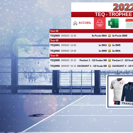
TEQ - TROPHEE
ACCUEIL
Tour 02
TEQ0003
18/06/23
12:45
3e Poule SMA
3e Poule SMB
Tour 03
TEQ0001
18/06/23
14:00
1e SMA
2e SMB
TEQ0002
18/06/23
14:00
1e SMB
2e SMA
Tour 04
TEQ0005
18/06/23
15:15
Perdant 1 - 1/2 finales SM
Perdant 2 - 1/2 fin
TEQ0006
18/06/23
15:15
GAGNANT 1 - 1/2 finale SM
GAGNANT 2 - 1/2 f