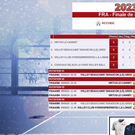
FRA - Finale de
ACCUEIL
Points
Jou.
Gag.
Per
1.
VIRTUS LE CANNET
5
3
2
2.
VOLLEY BEAUCAIRE TARASCON (LE) GRES
5
3
2
3.
VOLLEY CLUB HYERES/PIERREFEU LA LONDE
2
3
1
4.
COUDOUX VELAUX LA FARE VOLLEY-BALL
0
3
ROTATION 01
FRAA001
09/06/24
09:30
VOLLEY BEAUCAIRE TARASCON (LE) GRES
ROTATION 02
FRAA002
09/06/24
10:15
VIRTUS LE CANNET
ROTATION 03
FRAA003
09/06/24
11:00
VOLLEY BEAUCAIRE TARASCON (LE) GRES
FRAA004
09/06/24
11:00
VIRTUS LE CANNET
ROTATION 04
FRAA005
09/06/24
11:45
VOLLEY BEAUCAIRE TARASCON (LE) GRES
FRAA006
09/06/24
11:45
VOLLEY CLUB HYERES/PIERREFEU LA LONDE