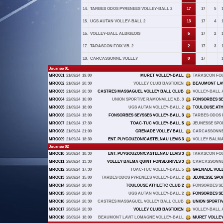
14.
TARBES ODOS PYRENEES VOLLEY-BALL 2
17
17
5
15.
UGS AUTAN VOLLEY-BALL 2
13
17
4
16.
VOLLEY-BALL ALBIGEOIS
6
17
2
17.
TARASCON FOIX V.B. 2
2
17
3
18.
CARCASSONNE VOLLEY
0
17
Journée 01
MRO001
21/09/24
19:00
MURET VOLLEY-BALL
TARASCON FOIX 
MRO002
21/09/24
20:30
VOLLEY CLUB BASTIDIEN
BEAUMONT LAV
MRO003
21/09/24
20:30
CASTRES MASSAGUEL VOLLEY BALL CLUB
VOLLEY-BALL 
MRO004
22/09/24
16:00
UNION SPORTIVE RAMONVILLE V.B. 3
FONSORBES SE
MRO005
21/09/24
18:00
UGS AUTAN VOLLEY-BALL 2
TOULOUSE ATH
MRO006
22/09/24
13:00
FONSORBES SEYSSES VOLLEY-BALL 3
TARBES ODOS 
MRO007
21/09/24
17:30
TOAC-TUC VOLLEY-BALL 5
JEUNESSE SPO
MRO008
21/09/24
21:00
GRENADE VOLLEY BALL
CARCASSONNE
MRO009
21/09/24
18:30
ENT. PUYGOUZON/CASTELNAU LEVIS 3
VOLLEY BALMA
Journée 02
MRO010
28/09/24
18:30
ENT. PUYGOUZON/CASTELNAU LEVIS 3
TARASCON FOIX 
MRO011
29/09/24
13:30
VOLLEY BALMA QUINT FONSEGRIVES 3
CARCASSONNE
MRO012
28/09/24
17:30
TOAC-TUC VOLLEY-BALL 5
GRENADE VOL
MRO013
29/09/24
15:00
TARBES ODOS PYRENEES VOLLEY-BALL 2
JEUNESSE SPO
MRO014
28/09/24
20:00
TOULOUSE ATHLETIC CLUB 2
FONSORBES SE
MRO015
28/09/24
20:00
UGS AUTAN VOLLEY-BALL 2
FONSORBES SE
MRO016
28/09/24
20:30
CASTRES MASSAGUEL VOLLEY BALL CLUB
UNION SPORTIV
MRO017
28/09/24
20:30
VOLLEY CLUB BASTIDIEN
VOLLEY-BALL 
MRO018
28/09/24
18:00
BEAUMONT LAVIT LOMAGNE VOLLEY-BALL
MURET VOLLE