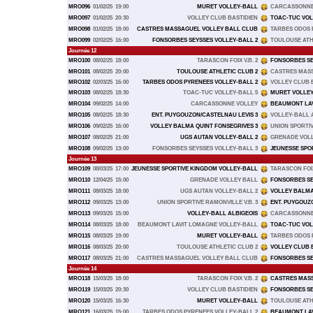
MRO096
01/02/25
19:00
MURET VOLLEY-BALL
CARCASSONNE
MRO097
01/02/25
20:30
VOLLEY CLUB BASTIDIEN
TOAC-TUC VOL
MRO098
01/02/25
18:00
CASTRES MASSAGUEL VOLLEY BALL CLUB
TARBES ODOS 
MRO099
02/02/25
16:00
FONSORBES SEYSSES VOLLEY-BALL 2
TOULOUSE ATH
Journée 12
MRO100
08/02/25
18:00
TARASCON FOIX V.B. 2
FONSORBES SE
MRO101
08/02/25
20:00
TOULOUSE ATHLETIC CLUB 2
CASTRES MAS
MRO102
02/03/25
16:00
TARBES ODOS PYRENEES VOLLEY-BALL 2
VOLLEY CLUB 
MRO103
08/02/25
18:30
TOAC-TUC VOLLEY-BALL 5
MURET VOLLE
MRO104
09/02/25
14:00
CARCASSONNE VOLLEY
BEAUMONT LAV
MRO105
08/02/25
18:30
ENT. PUYGOUZON/CASTELNAU LEVIS 3
VOLLEY-BALL 
MRO106
09/02/25
16:00
VOLLEY BALMA QUINT FONSEGRIVES 3
UNION SPORTIV
MRO107
08/02/25
21:00
UGS AUTAN VOLLEY-BALL 2
GRENADE VOL
MRO108
09/02/25
13:00
FONSORBES SEYSSES VOLLEY-BALL 3
JEUNESSE SPO
Journée 13
MRO109
08/03/25
17:00
JEUNESSE SPORTIVE KINGDOM VOLLEY-BALL
TARASCON FOIX 
MRO110
12/04/25
15:00
GRENADE VOLLEY BALL
FONSORBES SE
MRO111
08/03/25
18:00
UGS AUTAN VOLLEY-BALL 2
VOLLEY BALMA
MRO112
09/03/25
13:00
UNION SPORTIVE RAMONVILLE V.B. 3
ENT. PUYGOUZ
MRO113
09/03/25
15:00
VOLLEY-BALL ALBIGEOIS
CARCASSONNE
MRO114
08/03/25
18:00
BEAUMONT LAVIT LOMAGNE VOLLEY-BALL
TOAC-TUC VOL
MRO115
08/03/25
19:00
MURET VOLLEY-BALL
TARBES ODOS 
MRO116
08/03/25
20:00
TOULOUSE ATHLETIC CLUB 2
VOLLEY CLUB 
MRO117
08/03/25
21:00
CASTRES MASSAGUEL VOLLEY BALL CLUB
FONSORBES SE
Journée 14
MRO118
15/03/25
18:00
TARASCON FOIX V.B. 2
CASTRES MAS
MRO119
15/03/25
20:30
VOLLEY CLUB BASTIDIEN
FONSORBES SE
MRO120
15/03/25
16:30
MURET VOLLEY-BALL
TOULOUSE ATH
MRO121
16/03/25
15:00
TARBES ODOS PYRENEES VOLLEY-BALL 2
BEAUMONT LAV