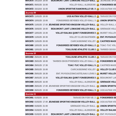
MRO070
14/12/24
18:00
BEAUMONT LAVIT LOMAGNE VOLLEY-BALL
JEUNESSE SPO
MRO071
05/01/25
15:00
VOLLEY-BALL ALBIGEOIS
FONSORBES SE
MRO072
15/12/24
16:00
UNION SPORTIVE RAMONVILLE V.B. 3
UGS AUTAN VO
Journée 09
MRO073
11/01/25
18:00
UGS AUTAN VOLLEY-BALL 2
TARASCON FOIX 
MRO074
12/01/25
13:00
FONSORBES SEYSSES VOLLEY-BALL 3
UNION SPORTIV
MRO075
11/01/25
17:00
JEUNESSE SPORTIVE KINGDOM VOLLEY-BALL
VOLLEY-BALL 
MRO076
15/02/25
18:00
BEAUMONT LAVIT LOMAGNE VOLLEY-BALL
GRENADE VOL
MRO077
12/01/25
13:30
VOLLEY BALMA QUINT FONSEGRIVES 3
MURET VOLLE
MRO078
11/01/25
20:30
VOLLEY CLUB BASTIDIEN
ENT. PUYGOUZ
MRO079
11/01/25
20:00
CARCASSONNE VOLLEY
CASTRES MAS
MRO080
12/01/25
16:00
FONSORBES SEYSSES VOLLEY-BALL 2
TOAC-TUC VOL
MRO081
12/01/25
16:00
TOULOUSE ATHLETIC CLUB 2
TARBES ODOS 
Journée 10
MRO082
25/01/25
20:00
TOULOUSE ATHLETIC CLUB 2
TARASCON FOIX 
MRO083
25/01/25
18:00
TARBES ODOS PYRENEES VOLLEY-BALL 2
FONSORBES SE
MRO084
25/01/25
17:30
TOAC-TUC VOLLEY-BALL 5
CASTRES MAS
MRO085
25/01/25
15:00
CARCASSONNE VOLLEY
VOLLEY CLUB 
MRO086
25/01/25
18:30
ENT. PUYGOUZON/CASTELNAU LEVIS 3
MURET VOLLE
MRO087
26/01/25
13:30
VOLLEY BALMA QUINT FONSEGRIVES 3
BEAUMONT LAV
MRO088
26/01/25
16:00
VOLLEY-BALL ALBIGEOIS
GRENADE VOL
MRO089
25/01/25
17:00
JEUNESSE SPORTIVE KINGDOM VOLLEY-BALL
UNION SPORTIV
MRO090
26/01/25
13:00
FONSORBES SEYSSES VOLLEY-BALL 3
UGS AUTAN VO
Journée 11
MRO091
01/02/25
18:00
TARASCON FOIX V.B. 2
FONSORBES SE
MRO092
01/02/25
17:00
JEUNESSE SPORTIVE KINGDOM VOLLEY-BALL
UGS AUTAN VO
MRO093
01/02/25
21:00
GRENADE VOLLEY BALL
UNION SPORTIV
MRO094
01/02/25
20:00
VOLLEY-BALL ALBIGEOIS
VOLLEY BALMA
MRO095
01/02/25
18:00
BEAUMONT LAVIT LOMAGNE VOLLEY-BALL
ENT. PUYGOUZ