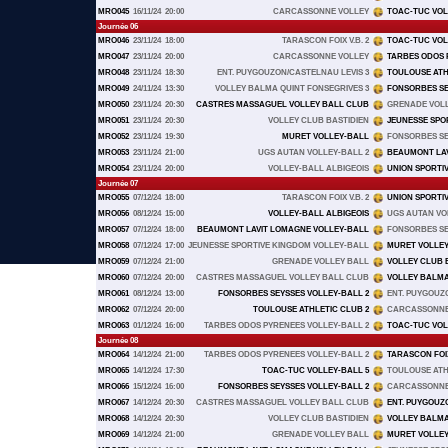
MRO045
16/11/24
20:00
CARCASSONNE VOLLEY
TOAC-TUC VOL
Journée 06
MRO046
23/11/24
18:00
TARASCON FOIX V.B. 2
TOAC-TUC VOL
MRO047
23/11/24
20:00
CARCASSONNE VOLLEY
TARBES ODOS 
MRO048
23/11/24
18:30
ENT. PUYGOUZON/CASTELNAU LEVIS 3
TOULOUSE ATH
MRO049
24/11/24
13:30
VOLLEY BALMA QUINT FONSEGRIVES 3
FONSORBES SE
MRO050
23/11/24
20:30
CASTRES MASSAGUEL VOLLEY BALL CLUB
GRENADE VOL
MRO051
23/11/24
20:30
VOLLEY CLUB BASTIDIEN
JEUNESSE SPO
MRO052
23/11/24
19:30
MURET VOLLEY-BALL
FONSORBES SE
MRO053
23/11/24
21:00
UGS AUTAN VOLLEY-BALL 2
BEAUMONT LAV
MRO054
23/11/24
20:00
VOLLEY-BALL ALBIGEOIS
UNION SPORTIV
Journée 07
MRO055
07/12/24
18:00
TARASCON FOIX V.B. 2
UNION SPORTIV
MRO056
08/12/24
15:00
VOLLEY-BALL ALBIGEOIS
UGS AUTAN VO
MRO057
07/12/24
18:00
BEAUMONT LAVIT LOMAGNE VOLLEY-BALL
FONSORBES SE
MRO058
07/12/24
17:00
JEUNESSE SPORTIVE KINGDOM VOLLEY-BALL
MURET VOLLE
MRO059
07/12/24
21:00
GRENADE VOLLEY BALL
VOLLEY CLUB 
MRO060
07/12/24
20:00
CASTRES MASSAGUEL VOLLEY BALL CLUB
VOLLEY BALMA
MRO061
08/12/24
13:00
FONSORBES SEYSSES VOLLEY-BALL 2
ENT. PUYGOUZ
MRO062
07/12/24
20:00
TOULOUSE ATHLETIC CLUB 2
CARCASSONNE
MRO063
01/12/24
16:00
TARBES ODOS PYRENEES VOLLEY-BALL 2
TOAC-TUC VOL
Journée 08
MRO064
14/12/24
21:00
TARBES ODOS PYRENEES VOLLEY-BALL 2
TARASCON FOIX 
MRO065
14/12/24
17:30
TOAC-TUC VOLLEY-BALL 5
TOULOUSE ATH
MRO066
15/12/24
16:00
FONSORBES SEYSSES VOLLEY-BALL 2
CARCASSONNE
MRO067
14/12/24
20:30
CASTRES MASSAGUEL VOLLEY BALL CLUB
ENT. PUYGOUZ
MRO068
14/12/24
20:30
VOLLEY CLUB BASTIDIEN
VOLLEY BALMA
MRO069
14/12/24
21:00
GRENADE VOLLEY BALL
MURET VOLLE