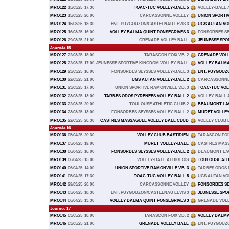
MRO122
15/03/25
17:30
TOAC-TUC VOLLEY-BALL 5
VOLLEY-BALL 
MRO123
15/03/25
20:00
CARCASSONNE VOLLEY
UNION SPORTIV
MRO124
15/03/25
18:30
ENT. PUYGOUZON/CASTELNAU LEVIS 3
UGS AUTAN VO
MRO125
16/03/25
16:00
VOLLEY BALMA QUINT FONSEGRIVES 3
FONSORBES SE
MRO126
29/03/25
21:00
GRENADE VOLLEY BALL
JEUNESSE SPO
Journée 15
MRO127
22/03/25
18:00
TARASCON FOIX V.B. 2
GRENADE VOL
MRO128
22/03/25
17:00
JEUNESSE SPORTIVE KINGDOM VOLLEY-BALL
VOLLEY BALMA
MRO129
23/03/25
16:00
FONSORBES SEYSSES VOLLEY-BALL 3
ENT. PUYGOUZ
MRO130
22/03/25
21:00
UGS AUTAN VOLLEY-BALL 2
CARCASSONNE
MRO131
23/03/25
17:00
UNION SPORTIVE RAMONVILLE V.B. 3
TOAC-TUC VOL
MRO132
23/03/25
13:00
TARBES ODOS PYRENEES VOLLEY-BALL 2
VOLLEY-BALL 
MRO133
22/03/25
20:00
TOULOUSE ATHLETIC CLUB 2
BEAUMONT LAV
MRO134
23/03/25
13:00
FONSORBES SEYSSES VOLLEY-BALL 2
MURET VOLLE
MRO135
22/03/25
20:30
CASTRES MASSAGUEL VOLLEY BALL CLUB
VOLLEY CLUB 
Journée 16
MRO136
05/04/25
20:30
VOLLEY CLUB BASTIDIEN
TARASCON FOIX 
MRO137
05/04/25
19:00
MURET VOLLEY-BALL
CASTRES MAS
MRO138
06/04/25
16:00
FONSORBES SEYSSES VOLLEY-BALL 2
BEAUMONT LAV
MRO139
06/04/25
15:00
VOLLEY-BALL ALBIGEOIS
TOULOUSE ATH
MRO140
06/04/25
14:00
UNION SPORTIVE RAMONVILLE V.B. 3
TARBES ODOS 
MRO141
05/04/25
17:30
TOAC-TUC VOLLEY-BALL 5
UGS AUTAN VO
MRO142
29/03/25
20:00
CARCASSONNE VOLLEY
FONSORBES SE
MRO143
05/04/25
18:30
ENT. PUYGOUZON/CASTELNAU LEVIS 3
JEUNESSE SPO
MRO144
06/04/25
13:30
VOLLEY BALMA QUINT FONSEGRIVES 3
GRENADE VOL
Journée 17
MRO145
03/05/25
18:00
TARASCON FOIX V.B. 2
VOLLEY BALMA
MRO146
03/05/25
21:00
GRENADE VOLLEY BALL
ENT. PUYGOUZ