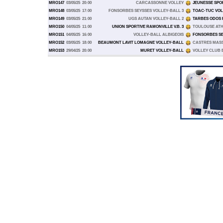
MRO147
03/05/25
20:00
CARCASSONNE VOLLEY
JEUNESSE SPO
MRO148
03/05/25
17:00
FONSORBES SEYSSES VOLLEY-BALL 3
TOAC-TUC VOL
MRO149
03/05/25
21:00
UGS AUTAN VOLLEY-BALL 2
TARBES ODOS 
MRO150
04/05/25
11:00
UNION SPORTIVE RAMONVILLE V.B. 3
TOULOUSE ATH
MRO151
04/05/25
16:00
VOLLEY-BALL ALBIGEOIS
FONSORBES SE
MRO152
03/05/25
18:00
BEAUMONT LAVIT LOMAGNE VOLLEY-BALL
CASTRES MAS
MRO153
29/04/25
20:00
MURET VOLLEY-BALL
VOLLEY CLUB 