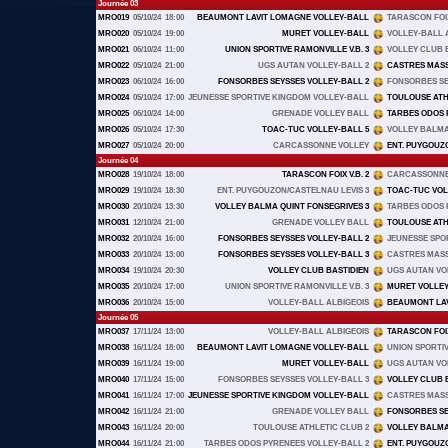
Journée 03
MRO019
05/10/24
18:00
BEAUMONT LAVIT LOMAGNE VOLLEY-BALL
TARASCON FOIX 
MRO020
05/10/24
19:00
MURET VOLLEY-BALL
VOLLEY-BALL 
MRO021
06/10/24
11:00
UNION SPORTIVE RAMONVILLE V.B. 3
VOLLEY CLUB 
MRO022
05/10/24
21:00
UGS AUTAN VOLLEY-BALL 2
CASTRES MAS
MRO023
06/10/24
16:00
FONSORBES SEYSSES VOLLEY-BALL 2
FONSORBES SE
MRO024
05/10/24
17:00
JEUNESSE SPORTIVE KINGDOM VOLLEY-BALL
TOULOUSE ATH
MRO025
06/10/24
14:00
GRENADE VOLLEY BALL
TARBES ODOS 
MRO026
05/10/24
17:30
TOAC-TUC VOLLEY-BALL 5
VOLLEY BALMA
MRO027
05/10/24
20:00
CARCASSONNE VOLLEY
ENT. PUYGOUZ
Journée 04
MRO028
19/10/24
18:00
TARASCON FOIX V.B. 2
CARCASSONNE
MRO029
19/10/24
18:30
ENT. PUYGOUZON/CASTELNAU LEVIS 3
TOAC-TUC VOL
MRO030
20/10/24
13:30
VOLLEY BALMA QUINT FONSEGRIVES 3
TARBES ODOS 
MRO031
12/10/24
21:00
GRENADE VOLLEY BALL
TOULOUSE ATH
MRO032
20/10/24
16:00
FONSORBES SEYSSES VOLLEY-BALL 2
JEUNESSE SPO
MRO033
20/10/24
13:00
FONSORBES SEYSSES VOLLEY-BALL 3
CASTRES MAS
MRO034
19/10/24
20:30
VOLLEY CLUB BASTIDIEN
UGS AUTAN VO
MRO035
20/10/24
17:00
UNION SPORTIVE RAMONVILLE V.B. 3
MURET VOLLE
MRO036
20/10/24
15:00
VOLLEY-BALL ALBIGEOIS
BEAUMONT LAV
Journée 05
MRO037
17/11/24
13:00
VOLLEY-BALL ALBIGEOIS
TARASCON FOIX 
MRO038
16/11/24
18:00
BEAUMONT LAVIT LOMAGNE VOLLEY-BALL
UNION SPORTIV
MRO039
16/11/24
19:00
MURET VOLLEY-BALL
UGS AUTAN VO
MRO040
17/11/24
15:00
FONSORBES SEYSSES VOLLEY-BALL 3
VOLLEY CLUB 
MRO041
16/11/24
17:00
JEUNESSE SPORTIVE KINGDOM VOLLEY-BALL
CASTRES MAS
MRO042
16/11/24
21:00
GRENADE VOLLEY BALL
FONSORBES SE
MRO043
16/11/24
20:00
TOULOUSE ATHLETIC CLUB 2
VOLLEY BALMA
MRO044
16/11/24
21:00
TARBES ODOS PYRENEES VOLLEY-BALL 2
ENT. PUYGOUZ