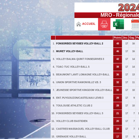
MRO - Régionale
ACCUEIL
Points
Jou.
Gag.
Pe
1.
FONSORBES SEYSSES VOLLEY-BALL 2
48
17
16
2.
MURET VOLLEY-BALL
46
17
16
3.
VOLLEY BALMA QUINT FONSEGRIVES 3
42
17
14
4.
TOAC-TUC VOLLEY-BALL 5
38
17
14
5.
BEAUMONT LAVIT LOMAGNE VOLLEY-BALL
36
17
13
6.
UNION SPORTIVE RAMONVILLE V.B. 3
32
17
11
7.
JEUNESSE SPORTIVE KINGDOM VOLLEY-BALL
32
17
10
8.
ENT. PUYGOUZON/CASTELNAU LEVIS 3
29
17
9
9.
TOULOUSE ATHLETIC CLUB 2
28
17
10
10.
FONSORBES SEYSSES VOLLEY-BALL 3
21
17
7
11.
VOLLEY CLUB BASTIDIEN
20
17
7
12.
CASTRES MASSAGUEL VOLLEY BALL CLUB
19
17
7
13.
GRENADE VOLLEY BALL
17
17
5