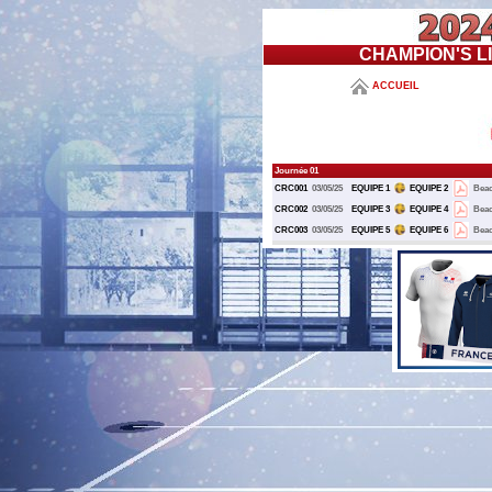
CHAMPION'S LIG
ACCUEIL
Journée 01
CRC001
03/05/25
EQUIPE 1
EQUIPE 2
Beac
CRC002
03/05/25
EQUIPE 3
EQUIPE 4
Beac
CRC003
03/05/25
EQUIPE 5
EQUIPE 6
Beac