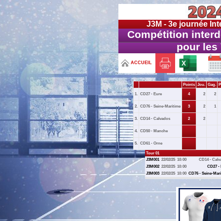
J3M - 3e journée In
Compétition interd
pour les
ACCUEIL
Points
Jou.
Gag.
P
1.
CD27 - Eure
4
2
2
2.
CD76 - Seine-Maritime
3
2
1
3.
CD14 - Calvados
2
2
4.
CD50 - Manche
5.
CD61 - Orne
Tour 01
J3M001
22/02/25
10:00
CD14 - Calv
J3M002
22/02/25
10:00
CD27 - 
J3M003
22/02/25
10:00
CD76 - Seine-Mar