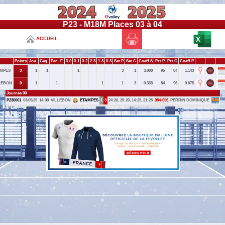
P23 - M18M Places 03 à 04
ACCUEIL
Points
Jou.
Gag.
Per.
F.
3-0
3-1
3-2
2-3
1-3
0-3
Set.P
Set.C
Coeff.S
Pts.P
Pts.C
Coeff.P
MPES
3
1
1
1
3
1
3.000
96
84
1.143
LEBON
0
1
1
1
1
3
0.333
84
96
0.875
Journée 00
P230001
03/05/25
14:00
VILLEBON
ETAMPES
1
3
24:26, 25:20, 14:25, 21:25
084-096
PERRIN DOMINIQUE