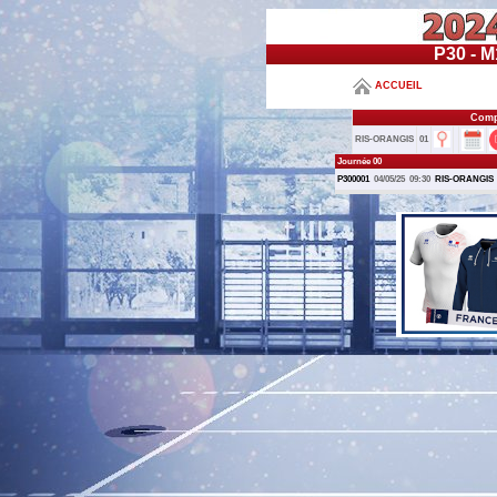
P30 - M
ACCUEIL
Comp
RIS-ORANGIS
01
Journée 00
P300001
04/05/25
09:30
RIS-ORANGIS