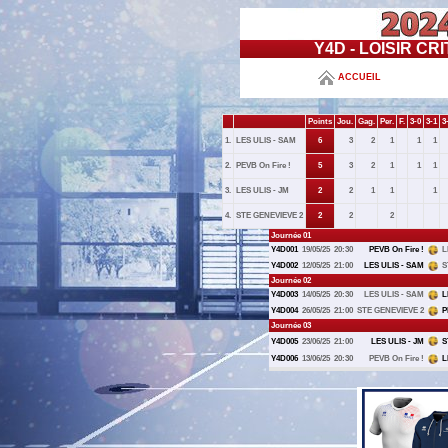
Y4D - LOISIR CR
ACCUEIL
Points
Jou.
Gag.
Per.
F.
3-0
3-1
3
1.
LES ULIS - SAM
6
3
2
1
1
1
2.
PEVB On Fire !
5
3
2
1
1
1
3.
LES ULIS - JM
2
2
1
1
1
4.
STE GENEVIEVE 2
2
2
2
Journée 01
Y4D001
19/05/25
20:30
PEVB On Fire !
L
Y4D002
12/05/25
21:00
LES ULIS - SAM
S
Journée 02
Y4D003
14/05/25
20:30
LES ULIS - SAM
L
Y4D004
26/05/25
21:00
STE GENEVIEVE 2
P
Journée 03
Y4D005
23/06/25
21:00
LES ULIS - JM
S
Y4D006
13/06/25
20:30
PEVB On Fire !
L