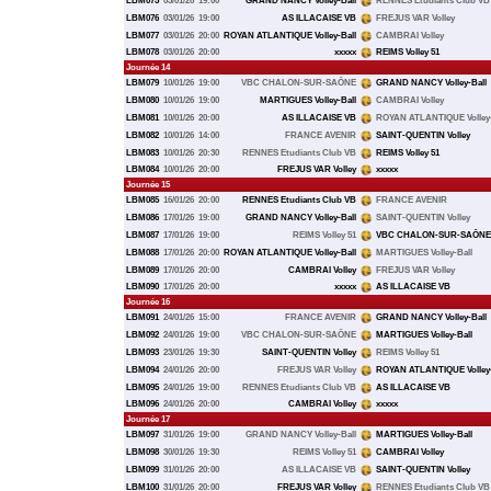
LBM075
03/01/26
19:00
GRAND NANCY Volley-Ball
RENNES Etudiants Club VB
LBM076
03/01/26
19:00
AS ILLACAISE VB
FREJUS VAR Volley
LBM077
03/01/26
20:00
ROYAN ATLANTIQUE Volley-Ball
CAMBRAI Volley
LBM078
03/01/26
20:00
xxxxx
REIMS Volley 51
Journée 14
LBM079
10/01/26
19:00
VBC CHALON-SUR-SAÔNE
GRAND NANCY Volley-Ball
LBM080
10/01/26
19:00
MARTIGUES Volley-Ball
CAMBRAI Volley
LBM081
10/01/26
20:00
AS ILLACAISE VB
ROYAN ATLANTIQUE Volley-
LBM082
10/01/26
14:00
FRANCE AVENIR
SAINT-QUENTIN Volley
LBM083
10/01/26
20:30
RENNES Etudiants Club VB
REIMS Volley 51
LBM084
10/01/26
20:00
FREJUS VAR Volley
xxxxx
Journée 15
LBM085
16/01/26
20:00
RENNES Etudiants Club VB
FRANCE AVENIR
LBM086
17/01/26
19:00
GRAND NANCY Volley-Ball
SAINT-QUENTIN Volley
LBM087
17/01/26
19:00
REIMS Volley 51
VBC CHALON-SUR-SAÔNE
LBM088
17/01/26
20:00
ROYAN ATLANTIQUE Volley-Ball
MARTIGUES Volley-Ball
LBM089
17/01/26
20:00
CAMBRAI Volley
FREJUS VAR Volley
LBM090
17/01/26
20:00
xxxxx
AS ILLACAISE VB
Journée 16
LBM091
24/01/26
15:00
FRANCE AVENIR
GRAND NANCY Volley-Ball
LBM092
24/01/26
19:00
VBC CHALON-SUR-SAÔNE
MARTIGUES Volley-Ball
LBM093
23/01/26
19:30
SAINT-QUENTIN Volley
REIMS Volley 51
LBM094
24/01/26
20:00
FREJUS VAR Volley
ROYAN ATLANTIQUE Volley-
LBM095
24/01/26
19:00
RENNES Etudiants Club VB
AS ILLACAISE VB
LBM096
24/01/26
20:00
CAMBRAI Volley
xxxxx
Journée 17
LBM097
31/01/26
19:00
GRAND NANCY Volley-Ball
MARTIGUES Volley-Ball
LBM098
30/01/26
19:30
REIMS Volley 51
CAMBRAI Volley
LBM099
31/01/26
20:00
AS ILLACAISE VB
SAINT-QUENTIN Volley
LBM100
31/01/26
20:00
FREJUS VAR Volley
RENNES Etudiants Club VB