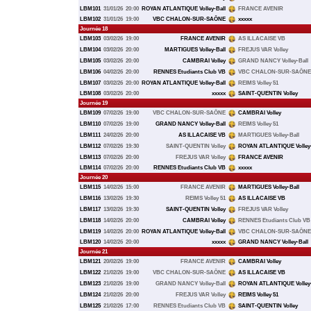
LBM101
31/01/26
20:00
ROYAN ATLANTIQUE Volley-Ball
FRANCE AVENIR
LBM102
31/01/26
19:00
VBC CHALON-SUR-SAÔNE
xxxxx
Journée 18
LBM103
03/02/26
19:00
FRANCE AVENIR
AS ILLACAISE VB
LBM104
03/02/26
20:00
MARTIGUES Volley-Ball
FREJUS VAR Volley
LBM105
03/02/26
20:00
CAMBRAI Volley
GRAND NANCY Volley-Ball
LBM106
04/02/26
20:00
RENNES Etudiants Club VB
VBC CHALON-SUR-SAÔNE
LBM107
03/02/26
20:00
ROYAN ATLANTIQUE Volley-Ball
REIMS Volley 51
LBM108
03/02/26
20:00
xxxxx
SAINT-QUENTIN Volley
Journée 19
LBM109
07/02/26
19:00
VBC CHALON-SUR-SAÔNE
CAMBRAI Volley
LBM110
07/02/26
19:00
GRAND NANCY Volley-Ball
REIMS Volley 51
LBM111
24/02/26
20:00
AS ILLACAISE VB
MARTIGUES Volley-Ball
LBM112
07/02/26
19:30
SAINT-QUENTIN Volley
ROYAN ATLANTIQUE Volley-
LBM113
07/02/26
20:00
FREJUS VAR Volley
FRANCE AVENIR
LBM114
07/02/26
20:00
RENNES Etudiants Club VB
xxxxx
Journée 20
LBM115
14/02/26
15:00
FRANCE AVENIR
MARTIGUES Volley-Ball
LBM116
13/02/26
19:30
REIMS Volley 51
AS ILLACAISE VB
LBM117
13/02/26
19:30
SAINT-QUENTIN Volley
FREJUS VAR Volley
LBM118
14/02/26
20:00
CAMBRAI Volley
RENNES Etudiants Club VB
LBM119
14/02/26
20:00
ROYAN ATLANTIQUE Volley-Ball
VBC CHALON-SUR-SAÔNE
LBM120
14/02/26
20:00
xxxxx
GRAND NANCY Volley-Ball
Journée 21
LBM121
20/02/26
19:00
FRANCE AVENIR
CAMBRAI Volley
LBM122
21/02/26
19:00
VBC CHALON-SUR-SAÔNE
AS ILLACAISE VB
LBM123
21/02/26
19:00
GRAND NANCY Volley-Ball
ROYAN ATLANTIQUE Volley-
LBM124
21/02/26
20:00
FREJUS VAR Volley
REIMS Volley 51
LBM125
21/02/26
17:00
RENNES Etudiants Club VB
SAINT-QUENTIN Volley