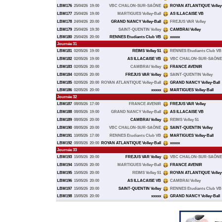
LBM176
25/04/26
19:00
VBC CHALON-SUR-SAÔNE
ROYAN ATLANTIQUE Volley-
LBM177
25/04/26
19:00
MARTIGUES Volley-Ball
AS ILLACAISE VB
LBM178
24/04/26
20:00
GRAND NANCY Volley-Ball
FREJUS VAR Volley
LBM179
25/04/26
19:30
SAINT-QUENTIN Volley
CAMBRAI Volley
LBM180
25/04/26
20:00
RENNES Etudiants Club VB
xxxxx
Journée 31
LBM181
02/05/26
19:00
REIMS Volley 51
RENNES Etudiants Club VB
LBM182
02/05/26
19:00
AS ILLACAISE VB
VBC CHALON-SUR-SAÔNE
LBM183
02/05/26
20:00
CAMBRAI Volley
FRANCE AVENIR
LBM184
02/05/26
20:00
FREJUS VAR Volley
SAINT-QUENTIN Volley
LBM185
02/05/26
20:00
ROYAN ATLANTIQUE Volley-Ball
GRAND NANCY Volley-Ball
LBM186
02/05/26
20:00
xxxxx
MARTIGUES Volley-Ball
Journée 32
LBM187
08/05/26
17:00
FRANCE AVENIR
FREJUS VAR Volley
LBM188
08/05/26
19:00
GRAND NANCY Volley-Ball
AS ILLACAISE VB
LBM189
08/05/26
20:00
CAMBRAI Volley
REIMS Volley 51
LBM190
08/05/26
20:00
VBC CHALON-SUR-SAÔNE
SAINT-QUENTIN Volley
LBM191
10/05/26
17:00
RENNES Etudiants Club VB
MARTIGUES Volley-Ball
LBM192
08/05/26
20:00
ROYAN ATLANTIQUE Volley-Ball
xxxxx
Journée 33
LBM193
15/05/26
20:00
FREJUS VAR Volley
VBC CHALON-SUR-SAÔNE
LBM194
15/05/26
20:00
MARTIGUES Volley-Ball
FRANCE AVENIR
LBM195
15/05/26
20:00
REIMS Volley 51
ROYAN ATLANTIQUE Volley-
LBM196
15/05/26
20:00
AS ILLACAISE VB
CAMBRAI Volley
LBM197
15/05/26
20:00
SAINT-QUENTIN Volley
RENNES Etudiants Club VB
LBM198
15/05/26
20:00
xxxxx
GRAND NANCY Volley-Ball