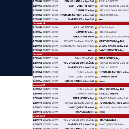
LBM050
06/12/25
19:00
GRAND NANCY Volley-Ball
AS ILLACAISE VB
LBM051
06/12/25
19:30
SAINT-QUENTIN Volley
RENNES Etudiants Club VB
LBM052
06/12/25
20:00
CAMBRAI Volley
VBC CHALON-SUR-SAÔNE
LBM053
06/12/25
20:00
ROYAN ATLANTIQUE Volley-Ball
FREJUS VAR Volley
LBM054
06/12/25
19:00
MARTIGUES Volley-Ball
xxxxx
Journée 10
LBM055
12/12/25
20:00
AS ILLACAISE VB
REIMS Volley 51
LBM056
13/12/25
20:00
CAMBRAI Volley
FRANCE AVENIR
LBM057
13/12/25
20:00
FREJUS VAR Volley
VBC CHALON-SUR-SAÔNE
LBM058
12/12/25
20:00
RENNES Etudiants Club VB
MARTIGUES Volley-Ball
LBM059
13/12/25
20:00
ROYAN ATLANTIQUE Volley-Ball
GRAND NANCY Volley-Ball
LBM060
13/12/25
20:00
xxxxx
SAINT-QUENTIN Volley
Journée 11
LBM061
19/12/25
19:00
FRANCE AVENIR
FREJUS VAR Volley
LBM062
19/12/25
20:00
VBC CHALON-SUR-SAÔNE
RENNES Etudiants Club VB
LBM063
20/12/25
19:00
MARTIGUES Volley-Ball
AS ILLACAISE VB
LBM064
19/12/25
19:30
REIMS Volley 51
ROYAN ATLANTIQUE Volley-
LBM065
20/12/25
19:30
SAINT-QUENTIN Volley
CAMBRAI Volley
LBM066
20/12/25
19:00
GRAND NANCY Volley-Ball
xxxxx
Journée 12
LBM067
30/12/25
19:30
REIMS Volley 51
MARTIGUES Volley-Ball
LBM068
30/12/25
20:00
CAMBRAI Volley
AS ILLACAISE VB
LBM069
30/12/25
20:00
FREJUS VAR Volley
GRAND NANCY Volley-Ball
LBM070
30/12/25
20:00
RENNES Etudiants Club VB
ROYAN ATLANTIQUE Volley-
LBM071
30/12/25
20:00
SAINT-QUENTIN Volley
VBC CHALON-SUR-SAÔNE
LBM072
30/12/25
18:00
FRANCE AVENIR
xxxxx
Journée 13
LBM073
03/03/26
19:00
VBC CHALON-SUR-SAÔNE
FRANCE AVENIR
LBM074
03/01/26
19:00
MARTIGUES Volley-Ball
SAINT-QUENTIN Volley