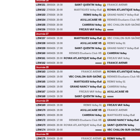
Journée 26
LBM151
28/03/26
19:30
SAINT-QUENTIN Volley
FRANCE AVENIR
LBM152
27/03/26
20:00
MARTIGUES Volley-Ball
ROYAN ATLANTIQUE Volley-
LBM153
27/03/26
19:30
REIMS Volley 51
GRAND NANCY Volley-Ball
LBM154
27/03/26
20:00
AS ILLACAISE VB
RENNES Etudiants Club VB
LBM155
27/03/26
20:00
CAMBRAI Volley
VBC CHALON-SUR-SAÔNE
LBM156
27/03/26
20:00
FREJUS VAR Volley
xxxxx
Journée 27
LBM157
04/04/26
19:00
MARTIGUES Volley-Ball
VBC CHALON-SUR-SAÔNE
LBM158
04/04/26
19:00
AS ILLACAISE VB
REIMS Volley 51
LBM159
05/04/26
17:00
SAINT-QUENTIN Volley
GRAND NANCY Volley-Ball
LBM160
04/04/26
19:00
RENNES Etudiants Club VB
CAMBRAI Volley
LBM161
04/04/26
20:00
ROYAN ATLANTIQUE Volley-Ball
FREJUS VAR Volley
LBM162
04/04/26
20:00
xxxxx
FRANCE AVENIR
Journée 28
LBM163
11/04/26
15:00
FRANCE AVENIR
ROYAN ATLANTIQUE Volley-
LBM164
11/04/26
19:00
VBC CHALON-SUR-SAÔNE
RENNES Etudiants Club VB
LBM165
11/04/26
19:00
MARTIGUES Volley-Ball
REIMS Volley 51
LBM166
11/04/26
19:00
GRAND NANCY Volley-Ball
CAMBRAI Volley
LBM167
11/04/26
20:00
FREJUS VAR Volley
AS ILLACAISE VB
LBM168
11/04/26
19:30
SAINT-QUENTIN Volley
xxxxx
Journée 29
LBM169
18/04/26
19:00
REIMS Volley 51
FREJUS VAR Volley
LBM170
18/04/26
19:00
AS ILLACAISE VB
FRANCE AVENIR
LBM171
18/04/26
20:00
CAMBRAI Volley
MARTIGUES Volley-Ball
LBM172
18/04/26
17:00
RENNES Etudiants Club VB
GRAND NANCY Volley-Ball
LBM173
18/04/26
20:00
ROYAN ATLANTIQUE Volley-Ball
SAINT-QUENTIN Volley
LBM174
18/04/26
20:00
xxxxx
VBC CHALON-SUR-SAÔNE
Journée 30
LBM175
25/04/26
15:00
FRANCE AVENIR
REIMS Volley 51