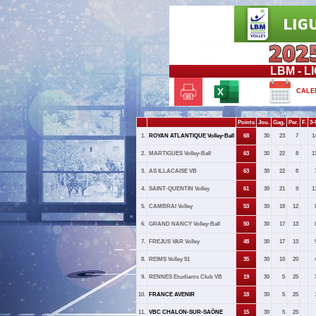
LBM - 
CALE
Points
Jou.
Gag.
Per.
F.
3-
1.
ROYAN ATLANTIQUE Volley-Ball
68
30
23
7
1
2.
MARTIGUES Volley-Ball
63
30
22
8
1
3.
AS ILLACAISE VB
63
30
22
8
4.
SAINT-QUENTIN Volley
61
30
21
9
1
5.
CAMBRAI Volley
53
30
18
12
6.
GRAND NANCY Volley-Ball
50
30
17
13
7.
FREJUS VAR Volley
48
30
17
13
8.
REIMS Volley 51
35
30
10
20
9.
RENNES Etudiants Club VB
19
30
5
25
10.
FRANCE AVENIR
18
30
5
25
11.
VBC CHALON-SUR-SAÔNE
15
30
5
25