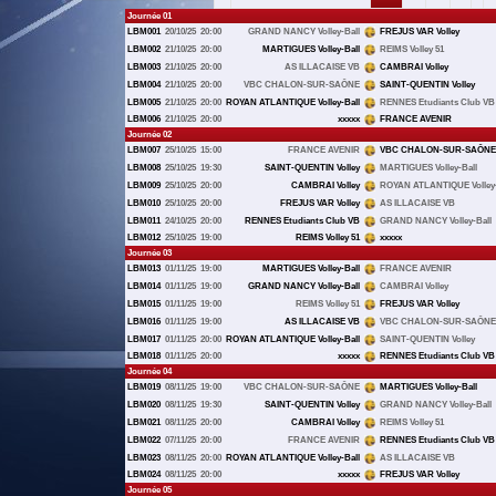
Journée 01
LBM001
20/10/25
20:00
GRAND NANCY Volley-Ball
FREJUS VAR Volley
LBM002
21/10/25
20:00
MARTIGUES Volley-Ball
REIMS Volley 51
LBM003
21/10/25
20:00
AS ILLACAISE VB
CAMBRAI Volley
LBM004
21/10/25
20:00
VBC CHALON-SUR-SAÔNE
SAINT-QUENTIN Volley
LBM005
21/10/25
20:00
ROYAN ATLANTIQUE Volley-Ball
RENNES Etudiants Club VB
LBM006
21/10/25
20:00
xxxxx
FRANCE AVENIR
Journée 02
LBM007
25/10/25
15:00
FRANCE AVENIR
VBC CHALON-SUR-SAÔNE
LBM008
25/10/25
19:30
SAINT-QUENTIN Volley
MARTIGUES Volley-Ball
LBM009
25/10/25
20:00
CAMBRAI Volley
ROYAN ATLANTIQUE Volley-
LBM010
25/10/25
20:00
FREJUS VAR Volley
AS ILLACAISE VB
LBM011
24/10/25
20:00
RENNES Etudiants Club VB
GRAND NANCY Volley-Ball
LBM012
25/10/25
19:00
REIMS Volley 51
xxxxx
Journée 03
LBM013
01/11/25
19:00
MARTIGUES Volley-Ball
FRANCE AVENIR
LBM014
01/11/25
19:00
GRAND NANCY Volley-Ball
CAMBRAI Volley
LBM015
01/11/25
19:00
REIMS Volley 51
FREJUS VAR Volley
LBM016
01/11/25
19:00
AS ILLACAISE VB
VBC CHALON-SUR-SAÔNE
LBM017
01/11/25
20:00
ROYAN ATLANTIQUE Volley-Ball
SAINT-QUENTIN Volley
LBM018
01/11/25
20:00
xxxxx
RENNES Etudiants Club VB
Journée 04
LBM019
08/11/25
19:00
VBC CHALON-SUR-SAÔNE
MARTIGUES Volley-Ball
LBM020
08/11/25
19:30
SAINT-QUENTIN Volley
GRAND NANCY Volley-Ball
LBM021
08/11/25
20:00
CAMBRAI Volley
REIMS Volley 51
LBM022
07/11/25
20:00
FRANCE AVENIR
RENNES Etudiants Club VB
LBM023
08/11/25
20:00
ROYAN ATLANTIQUE Volley-Ball
AS ILLACAISE VB
LBM024
08/11/25
20:00
xxxxx
FREJUS VAR Volley
Journée 05