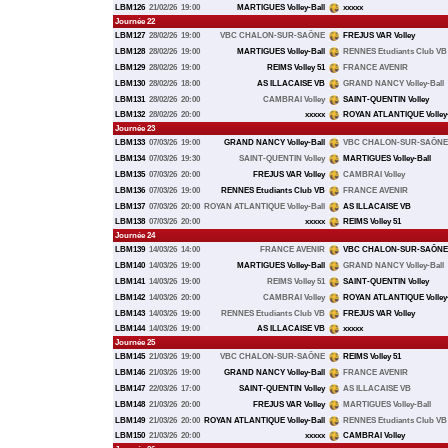
LBM126
21/02/26
19:00
MARTIGUES Volley-Ball
xxxxx
Journée 22
LBM127
28/02/26
19:00
VBC CHALON-SUR-SAÔNE
FREJUS VAR Volley
LBM128
28/02/26
19:00
MARTIGUES Volley-Ball
RENNES Etudiants Club VB
LBM129
28/02/26
19:00
REIMS Volley 51
FRANCE AVENIR
LBM130
28/02/26
18:00
AS ILLACAISE VB
GRAND NANCY Volley-Ball
LBM131
28/02/26
20:00
CAMBRAI Volley
SAINT-QUENTIN Volley
LBM132
28/02/26
20:00
xxxxx
ROYAN ATLANTIQUE Volley-
Journée 23
LBM133
07/03/26
19:00
GRAND NANCY Volley-Ball
VBC CHALON-SUR-SAÔNE
LBM134
07/03/26
19:30
SAINT-QUENTIN Volley
MARTIGUES Volley-Ball
LBM135
07/03/26
20:00
FREJUS VAR Volley
CAMBRAI Volley
LBM136
07/03/26
19:00
RENNES Etudiants Club VB
FRANCE AVENIR
LBM137
07/03/26
20:00
ROYAN ATLANTIQUE Volley-Ball
AS ILLACAISE VB
LBM138
07/03/26
20:00
xxxxx
REIMS Volley 51
Journée 24
LBM139
14/03/26
14:00
FRANCE AVENIR
VBC CHALON-SUR-SAÔNE
LBM140
14/03/26
19:00
MARTIGUES Volley-Ball
GRAND NANCY Volley-Ball
LBM141
14/03/26
19:00
REIMS Volley 51
SAINT-QUENTIN Volley
LBM142
14/03/26
20:00
CAMBRAI Volley
ROYAN ATLANTIQUE Volley-
LBM143
14/03/26
19:00
RENNES Etudiants Club VB
FREJUS VAR Volley
LBM144
14/03/26
19:00
AS ILLACAISE VB
xxxxx
Journée 25
LBM145
21/03/26
19:00
VBC CHALON-SUR-SAÔNE
REIMS Volley 51
LBM146
21/03/26
19:00
GRAND NANCY Volley-Ball
FRANCE AVENIR
LBM147
22/03/26
17:00
SAINT-QUENTIN Volley
AS ILLACAISE VB
LBM148
21/03/26
20:00
FREJUS VAR Volley
MARTIGUES Volley-Ball
LBM149
21/03/26
20:00
ROYAN ATLANTIQUE Volley-Ball
RENNES Etudiants Club VB
LBM150
21/03/26
20:00
xxxxx
CAMBRAI Volley