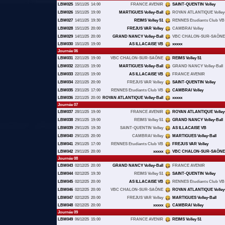
LBM025
15/11/25
14:00
FRANCE AVENIR
SAINT-QUENTIN Volley
LBM026
15/11/25
19:00
MARTIGUES Volley-Ball
ROYAN ATLANTIQUE Volley-
LBM027
14/11/25
19:30
REIMS Volley 51
RENNES Etudiants Club VB
LBM028
15/11/25
20:00
FREJUS VAR Volley
CAMBRAI Volley
LBM029
14/11/25
20:00
GRAND NANCY Volley-Ball
VBC CHALON-SUR-SAÔNE
LBM030
15/11/25
19:00
AS ILLACAISE VB
xxxxx
Journée 06
LBM031
22/11/25
19:00
VBC CHALON-SUR-SAÔNE
REIMS Volley 51
LBM032
22/11/25
19:00
MARTIGUES Volley-Ball
GRAND NANCY Volley-Ball
LBM033
22/11/25
19:00
AS ILLACAISE VB
FRANCE AVENIR
LBM034
22/11/25
20:00
FREJUS VAR Volley
SAINT-QUENTIN Volley
LBM035
23/11/25
17:00
RENNES Etudiants Club VB
CAMBRAI Volley
LBM036
22/11/25
20:00
ROYAN ATLANTIQUE Volley-Ball
xxxxx
Journée 07
LBM037
28/11/25
19:00
FRANCE AVENIR
ROYAN ATLANTIQUE Volley-
LBM038
29/11/25
19:00
REIMS Volley 51
GRAND NANCY Volley-Ball
LBM039
29/11/25
19:30
SAINT-QUENTIN Volley
AS ILLACAISE VB
LBM040
29/11/25
20:00
CAMBRAI Volley
MARTIGUES Volley-Ball
LBM041
29/11/25
17:00
RENNES Etudiants Club VB
FREJUS VAR Volley
LBM042
29/11/25
20:00
xxxxx
VBC CHALON-SUR-SAÔNE
Journée 08
LBM043
02/12/25
20:00
GRAND NANCY Volley-Ball
FRANCE AVENIR
LBM044
02/12/25
19:30
REIMS Volley 51
SAINT-QUENTIN Volley
LBM045
02/12/25
20:00
AS ILLACAISE VB
RENNES Etudiants Club VB
LBM046
02/12/25
20:00
VBC CHALON-SUR-SAÔNE
ROYAN ATLANTIQUE Volley-
LBM047
02/12/25
20:00
FREJUS VAR Volley
MARTIGUES Volley-Ball
LBM048
02/12/25
20:00
xxxxx
CAMBRAI Volley
Journée 09
LBM049
06/12/25
15:00
FRANCE AVENIR
REIMS Volley 51