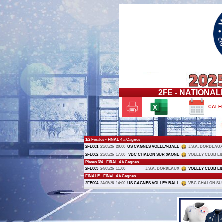
2FE - NATIONAL
CALE
1/2 Finales - FINAL 4 à Cagnes
2FE001
23/05/26
20:00
US CAGNES VOLLEY-BALL
J.S.A. BORDEAU
2FE002
23/05/26
17:00
VBC CHALON SUR SAONE
VOLLEY CLUB LI
Places 3/4 - FINAL 4 à Cagnes
2FE003
24/05/26
11:00
J.S.A. BORDEAUX
VOLLEY CLUB LI
FINALE - FINAL 4 à Cagnes
2FE004
24/05/26
14:00
US CAGNES VOLLEY-BALL
VBC CHALON SU