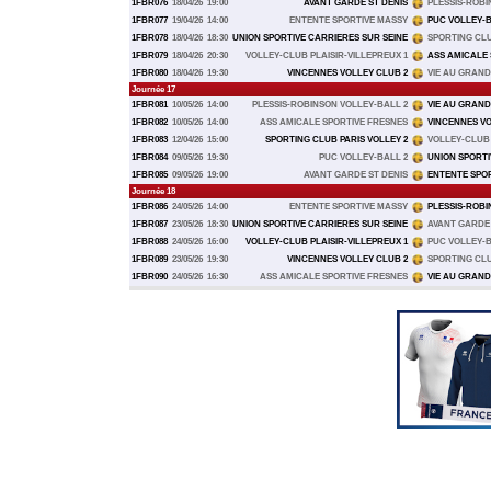
1FBR076
18/04/26
19:00
AVANT GARDE ST DENIS
PLESSIS-ROBI
1FBR077
19/04/26
14:00
ENTENTE SPORTIVE MASSY
PUC VOLLEY-B
1FBR078
18/04/26
18:30
UNION SPORTIVE CARRIERES SUR SEINE
SPORTING CLU
1FBR079
18/04/26
20:30
VOLLEY-CLUB PLAISIR-VILLEPREUX 1
ASS AMICALE 
1FBR080
18/04/26
19:30
VINCENNES VOLLEY CLUB 2
VIE AU GRAND
Journée 17
1FBR081
10/05/26
14:00
PLESSIS-ROBINSON VOLLEY-BALL 2
VIE AU GRAND
1FBR082
10/05/26
14:00
ASS AMICALE SPORTIVE FRESNES
VINCENNES VO
1FBR083
12/04/26
15:00
SPORTING CLUB PARIS VOLLEY 2
VOLLEY-CLUB 
1FBR084
09/05/26
19:30
PUC VOLLEY-BALL 2
UNION SPORTI
1FBR085
09/05/26
19:00
AVANT GARDE ST DENIS
ENTENTE SPO
Journée 18
1FBR086
24/05/26
14:00
ENTENTE SPORTIVE MASSY
PLESSIS-ROBI
1FBR087
23/05/26
18:30
UNION SPORTIVE CARRIERES SUR SEINE
AVANT GARDE 
1FBR088
24/05/26
16:00
VOLLEY-CLUB PLAISIR-VILLEPREUX 1
PUC VOLLEY-B
1FBR089
23/05/26
19:30
VINCENNES VOLLEY CLUB 2
SPORTING CLU
1FBR090
24/05/26
16:30
ASS AMICALE SPORTIVE FRESNES
VIE AU GRAND