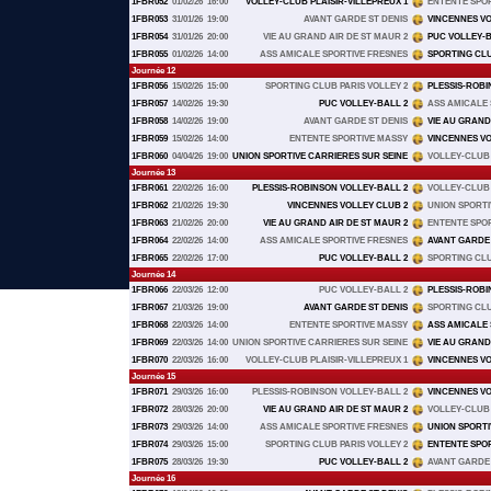
1FBR052
01/02/26
16:00
VOLLEY-CLUB PLAISIR-VILLEPREUX 1
ENTENTE SPO
1FBR053
31/01/26
19:00
AVANT GARDE ST DENIS
VINCENNES VO
1FBR054
31/01/26
20:00
VIE AU GRAND AIR DE ST MAUR 2
PUC VOLLEY-B
1FBR055
01/02/26
14:00
ASS AMICALE SPORTIVE FRESNES
SPORTING CLU
Journée 12
1FBR056
15/02/26
15:00
SPORTING CLUB PARIS VOLLEY 2
PLESSIS-ROBI
1FBR057
14/02/26
19:30
PUC VOLLEY-BALL 2
ASS AMICALE 
1FBR058
14/02/26
19:00
AVANT GARDE ST DENIS
VIE AU GRAND
1FBR059
15/02/26
14:00
ENTENTE SPORTIVE MASSY
VINCENNES VO
1FBR060
04/04/26
19:00
UNION SPORTIVE CARRIERES SUR SEINE
VOLLEY-CLUB 
Journée 13
1FBR061
22/02/26
16:00
PLESSIS-ROBINSON VOLLEY-BALL 2
VOLLEY-CLUB 
1FBR062
21/02/26
19:30
VINCENNES VOLLEY CLUB 2
UNION SPORTI
1FBR063
21/02/26
20:00
VIE AU GRAND AIR DE ST MAUR 2
ENTENTE SPO
1FBR064
22/02/26
14:00
ASS AMICALE SPORTIVE FRESNES
AVANT GARDE 
1FBR065
22/02/26
17:00
PUC VOLLEY-BALL 2
SPORTING CLU
Journée 14
1FBR066
22/03/26
12:00
PUC VOLLEY-BALL 2
PLESSIS-ROBI
1FBR067
21/03/26
19:00
AVANT GARDE ST DENIS
SPORTING CLU
1FBR068
22/03/26
14:00
ENTENTE SPORTIVE MASSY
ASS AMICALE 
1FBR069
22/03/26
14:00
UNION SPORTIVE CARRIERES SUR SEINE
VIE AU GRAND
1FBR070
22/03/26
16:00
VOLLEY-CLUB PLAISIR-VILLEPREUX 1
VINCENNES VO
Journée 15
1FBR071
29/03/26
16:00
PLESSIS-ROBINSON VOLLEY-BALL 2
VINCENNES VO
1FBR072
28/03/26
20:00
VIE AU GRAND AIR DE ST MAUR 2
VOLLEY-CLUB 
1FBR073
29/03/26
14:00
ASS AMICALE SPORTIVE FRESNES
UNION SPORTI
1FBR074
29/03/26
15:00
SPORTING CLUB PARIS VOLLEY 2
ENTENTE SPO
1FBR075
28/03/26
19:30
PUC VOLLEY-BALL 2
AVANT GARDE 
Journée 16