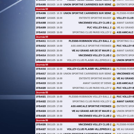
1FBA005
05/10/25
14:00
UNION SPORTIVE CARRIERES SUR SEINE
ENTENTE SPO
Journée 02
1FBA006
11/10/25
18:30
UNION SPORTIVE CARRIERES SUR SEINE
PLESSIS-ROBI
1FBA007
12/10/25
15:00
ENTENTE SPORTIVE MASSY
VOLLEY-CLUB 
1FBA008
19/10/25
14:00
VINCENNES VOLLEY CLUB 2
AVANT GARDE 
1FBA009
18/10/25
19:30
PUC VOLLEY-BALL 2
VIE AU GRAND
1FBA010
19/10/25
15:00
SPORTING CLUB PARIS VOLLEY 2
ASS AMICALE 
Journée 03
1FBA011
01/11/25
19:00
PLESSIS-ROBINSON VOLLEY-BALL 2
SPORTING CLU
1FBA012
26/10/25
14:00
ASS AMICALE SPORTIVE FRESNES
PUC VOLLEY-B
1FBA013
25/10/25
20:00
VIE AU GRAND AIR DE ST MAUR 2
AVANT GARDE 
1FBA014
25/10/25
19:30
VINCENNES VOLLEY CLUB 2
ENTENTE SPO
1FBA015
09/11/25
16:00
VOLLEY-CLUB PLAISIR-VILLEPREUX 1
UNION SPORTI
Journée 04
1FBA016
16/11/25
16:00
VOLLEY-CLUB PLAISIR-VILLEPREUX 1
PLESSIS-ROBI
1FBA017
15/11/25
18:30
UNION SPORTIVE CARRIERES SUR SEINE
VINCENNES VO
1FBA018
16/11/25
14:00
ENTENTE SPORTIVE MASSY
VIE AU GRAND
1FBA019
15/11/25
19:00
AVANT GARDE ST DENIS
ASS AMICALE 
1FBA020
16/11/25
15:00
SPORTING CLUB PARIS VOLLEY 2
PUC VOLLEY-B
Journée 05
1FBA021
23/11/25
16:00
PLESSIS-ROBINSON VOLLEY-BALL 2
PUC VOLLEY-B
1FBA022
23/11/25
15:00
SPORTING CLUB PARIS VOLLEY 2
AVANT GARDE 
1FBA023
23/11/25
17:00
ASS AMICALE SPORTIVE FRESNES
ENTENTE SPO
1FBA024
22/11/25
20:00
VIE AU GRAND AIR DE ST MAUR 2
UNION SPORTI
1FBA025
22/11/25
19:30
VINCENNES VOLLEY CLUB 2
VOLLEY-CLUB 
Journée 06
1FBA026
30/11/25
16:30
VINCENNES VOLLEY CLUB 2
PLESSIS-ROBI
1FBA027
30/11/25
16:00
VOLLEY-CLUB PLAISIR-VILLEPREUX 1
VIE AU GRAND