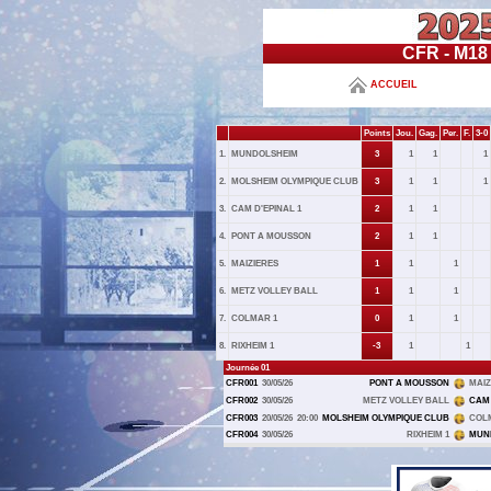
CFR - M18 
ACCUEIL
Points
Jou.
Gag.
Per.
F.
3-0
1.
MUNDOLSHEIM
3
1
1
1
2.
MOLSHEIM OLYMPIQUE CLUB
3
1
1
1
3.
CAM D'EPINAL 1
2
1
1
4.
PONT A MOUSSON
2
1
1
5.
MAIZIERES
1
1
1
6.
METZ VOLLEY BALL
1
1
1
7.
COLMAR 1
0
1
1
8.
RIXHEIM 1
-3
1
1
Journée 01
CFR001
30/05/26
PONT A MOUSSON
MAIZ
CFR002
30/05/26
METZ VOLLEY BALL
CAM 
CFR003
20/05/26
20:00
MOLSHEIM OLYMPIQUE CLUB
COL
CFR004
30/05/26
RIXHEIM 1
MUN