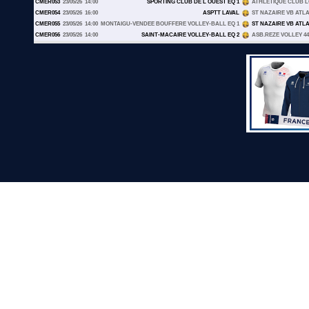
CMER053
23/05/26
14:00
SPORTING CLUB DE L OUEST EQ 1
ATHLETIQUE CLUB 
CMER054
23/05/26
16:00
ASPTT LAVAL
ST NAZAIRE VB ATLA
CMER055
23/05/26
14:00
MONTAIGU-VENDEE BOUFFERE VOLLEY-BALL EQ 1
ST NAZAIRE VB ATLA
CMER056
23/05/26
14:00
SAINT-MACAIRE VOLLEY-BALL EQ 2
ASB.REZE VOLLEY 44