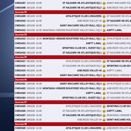
CMEA007
15/11/25
14:00
ST NAZAIRE VB ATLANTIQUE EQ 1
SAINT-MACAIRE VOL
CMEA008
15/11/25
16:00
ST NAZAIRE VB ATLANTIQUE EQ 2
ASB.REZE VOLLEY 44
Journée 03
CMEA009
22/11/25
13:30
ATHLETIQUE CLUB LONGUEEN
ST NAZAIRE VB ATLA
CMEA010
22/11/25
16:30
ASB.REZE VOLLEY 44
ST NAZAIRE VB ATLA
CMEA011
22/11/25
16:30
SAINT-MACAIRE VOLLEY-BALL EQ 2
SPORTING CLUB DE L
CMEA012
22/11/25
13:30
MONTAIGU-VENDEE BOUFFERE VOLLEY-BALL EQ 1
ASPTT LAVAL
Journée 04
CMEA013
29/11/25
16:00
MONTAIGU-VENDEE BOUFFERE VOLLEY-BALL EQ 1
ATHLETIQUE CLUB 
CMEA014
29/11/25
14:00
ASPTT LAVAL
SAINT-MACAIRE VOL
CMEA015
29/11/25
16:00
SPORTING CLUB DE L OUEST EQ 1
ASB.REZE VOLLEY 44
CMEA016
29/11/25
16:00
ST NAZAIRE VB ATLANTIQUE EQ 1
ST NAZAIRE VB ATLA
Journée 05
CMEA017
06/12/25
13:30
ATHLETIQUE CLUB LONGUEEN
ST NAZAIRE VB ATLA
CMEA018
06/12/25
14:00
ST NAZAIRE VB ATLANTIQUE EQ 2
SPORTING CLUB DE L
CMEA019
06/12/25
14:30
ASB.REZE VOLLEY 44
ASPTT LAVAL
CMEA020
06/12/25
14:00
SAINT-MACAIRE VOLLEY-BALL EQ 2
MONTAIGU-VENDEE B
Journée 06
CMEA021
10/01/26
15:00
SAINT-MACAIRE VOLLEY-BALL EQ 2
ATHLETIQUE CLUB 
CMEA022
10/01/26
13:30
MONTAIGU-VENDEE BOUFFERE VOLLEY-BALL EQ 1
ASB.REZE VOLLEY 44
CMEA023
10/01/26
14:00
ASPTT LAVAL
ST NAZAIRE VB ATLA
CMEA024
10/01/26
16:00
SPORTING CLUB DE L OUEST EQ 1
ST NAZAIRE VB ATLA
Journée 07
CMEA025
24/01/26
13:00
ATHLETIQUE CLUB LONGUEEN
SPORTING CLUB DE L
CMEA026
24/01/26
14:00
ST NAZAIRE VB ATLANTIQUE EQ 1
ASPTT LAVAL
CMEA027
24/01/26
16:00
ST NAZAIRE VB ATLANTIQUE EQ 2
MONTAIGU-VENDEE B
CMEA028
24/01/26
16:30
ASB.REZE VOLLEY 44
SAINT-MACAIRE VOL
Journée 08
CMER029
31/01/26
13:30
ATHLETIQUE CLUB LONGUEEN
ASB.REZE VOLLEY 44