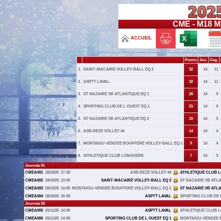
CME - M18 
ACCUEIL
Points
Jou.
Gag.
1.
SAINT-MACAIRE VOLLEY-BALL EQ 2
32
14
11
2.
ASPTT LAVAL
32
14
11
3.
ST NAZAIRE VB ATLANTIQUE EQ 1
28
14
9
4.
SPORTING CLUB DE L OUEST EQ 1
25
14
9
5.
ST NAZAIRE VB ATLANTIQUE EQ 2
15
14
5
6.
ASB.REZE VOLLEY 44
14
14
4
7.
MONTAIGU-VENDEE BOUFFERE VOLLEY-BALL EQ 1
9
14
4
8.
ATHLETIQUE CLUB LONGUEEN
7
14
3
Journée 01
CMEA001
18/10/25
17:30
ASB.REZE VOLLEY 44
ATHLETIQUE CLUB 
CMEA002
19/10/25
13:00
SAINT-MACAIRE VOLLEY-BALL EQ 2
ST NAZAIRE VB ATLA
CMEA003
18/10/25
14:00
MONTAIGU-VENDEE BOUFFERE VOLLEY-BALL EQ 1
ST NAZAIRE VB ATLA
CMEA004
18/10/25
16:00
ASPTT LAVAL
SPORTING CLUB DE L
Journée 02
CMEA005
15/11/25
14:00
ASPTT LAVAL
ATHLETIQUE CLUB 
CMEA006
15/11/25
14:00
SPORTING CLUB DE L OUEST EQ 1
MONTAIGU-VENDEE B