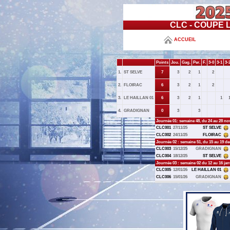
CLC - COUPE L
ACCUEIL
Points
Jou.
Gag.
Per.
F.
3-0
3-1
3-
1.
ST SELVE
7
3
2
1
2
2.
FLOIRAC
6
3
2
1
2
3.
LE HAILLAN 01
6
3
2
1
1
4.
GRADIGNAN
0
3
3
Journée 01: semaine 48, du 24 au 28 n
CLC001
27/11/25
ST SELVE
CLC002
24/11/25
FLOIRAC
Journée 02 : semaine 51, du 15 au 19 d
CLC003
15/12/25
GRADIGNAN
CLC004
18/12/25
ST SELVE
Journée 03 : semaine 02 du 12 au 16 jan
CLC005
12/01/26
LE HAILLAN 01
CLC006
15/01/26
GRADIGNAN