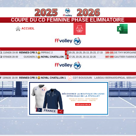
COUPE DU CD FÉMININE PHASE ELIMINATOIRE
ACCUEIL
1
C1
11/04/26
19:00
RENNES CPB 3
PIPRIAC 2
3
2
20:25, 18:25, 25:13, 25:23, 17:15
105-101
DE THY MORGAN
C2
07/04/26
20:00
GUIGNEN 2
NOYAL CHATILLON
1
3
17:25, 23:25, 25:13, 22:25
087-088
GAUTIER FABRIC
1
F
13/06/26
18:00
RENNES CPB 3
NOYAL CHATILLON 1
CDT BOUGOUIN
LABEAU BERNARD/PIGAL SEBAST