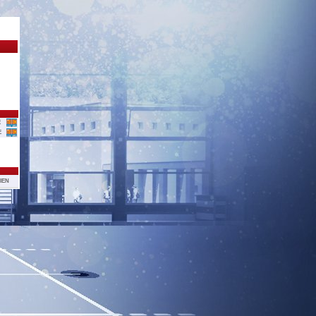
E
E
IEN