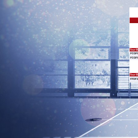
Tour 0
FCGF
FCGF
Tour 0
FFDF1