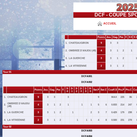
DCF - COUPE SP
ACCUEIL
Points
Jou.
Gag.
Per.
F.
3-0
3-1
1.
CHATEAUGIRON
9
3
3
3
2.
OMBREE D'ANJOU (49)
4
3
1
2
1
3.
LA GUERCHE
3
3
1
2
1
4.
LA VITREENNE
2
3
1
2
Tour 01
DCFA001
DCFA002
3-
3-
3-
2-
1-
0-
Points
Jou.
Gag.
Per.
F.
Set.P
Set.C
Coeff.S
Pts.P
Pts.C
Coe
0
1
2
3
3
3
1.
CHATEAUGIRON
9
3
3
3
9
MAX
225
86
OMBREE D'ANJOU
2.
4
3
1
2
1
1
1
5
6
0.833
214
247
(49)
3.
LA GUERCHE
3
3
1
2
1
2
3
7
0.429
179
238
4.
LA VITREENNE
2
3
1
2
1
1
1
4
8
0.500
231
278
Tour 02
DCFA003
DCFA004