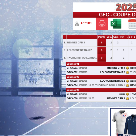
GFC - COUPE D
ACCUEIL
Points
Jou.
Gag.
Per.
F.
3-0
3
1.
RENNES CPB 3
6
2
2
1
2.
LOUVIGNE DE BAIS 2
3
2
1
1
1
3.
THORIGNE FOUILLARD 1
0
2
2
Journée 01
GFCA001
08/11/25
RENNES CPB 3
xxxx
GFCA002
08/11/25
LOUVIGNE DE BAIS 2
THOR
Journée 02
GFCA003
13/12/25
LOUVIGNE DE BAIS 2
xxxx
GFCA004
13/12/25
18:30
THORIGNE FOUILLARD 1
RENN
Journée 03
GFCA005
17/01/26
xxxxx
THOR
GFCA006
17/01/26
20:30
RENNES CPB 3
LOUV