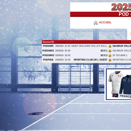
POD 
ACCUEIL
Tournoi 01
PODDMR
30/04/26
21:00
SAINT-MACAIRE VOLLEY-BALL
SAUMUR VOLLE
PODDMR1
20/05/26
20:30
SCO 1
SAUMUR VOLLE
PODDMR2
02/05/26
20:00
SCO 2
ST SYLVAIN 1
PODFINA
24/05/26
15:00
SPORTING CLUB DE L OUEST
SPORTING CLUB