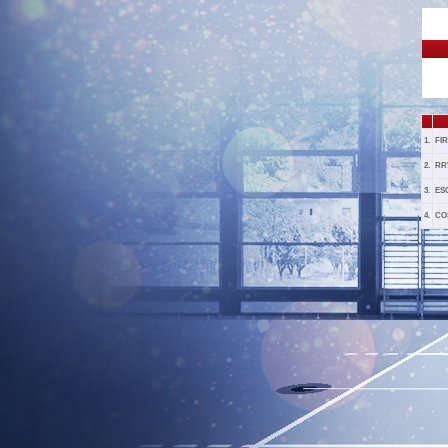
1.
FI
2.
RR
3.
ES
4.
CO