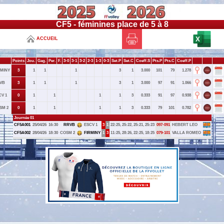
CF5 - féminines place de 5 à 8
ACCUEIL
Points
Jou.
Gag.
Per.
F.
3-0
3-1
3-2
2-3
1-3
0-3
Set.P
Set.C
Coeff.S
Pts.P
Pts.C
Coeff.P
RMINY
3
1
1
1
3
1
3.000
101
79
1.278
VB
3
1
1
1
3
1
3.000
97
91
1.066
CV 1
0
1
1
1
1
3
0.333
91
97
0.938
SM 2
0
1
1
1
1
3
0.333
79
101
0.782
Journée 01
CF5A001
25/04/26
16:30
RRVB
ESCV 1
3
1
22:25, 25:22, 25:21, 25:23
097-091
HEBERT LEO
CF5A002
28/04/26
18:30
COSM 2
FIRMINY
1
3
11:25, 28:26, 22:25, 18:25
079-101
VALLA ROMEO