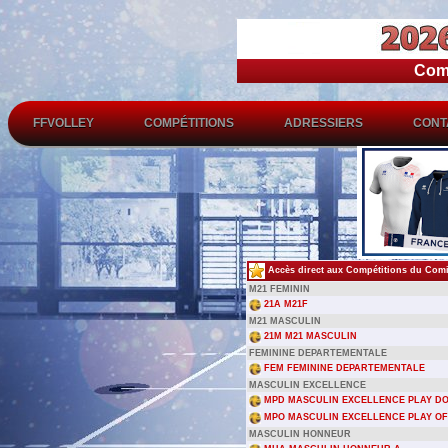
Comi
FFVOLLEY
COMPÉTITIONS
ADRESSIERS
CONT
Accès direct aux Compétitions du Comi
M21 FEMININ
21A M21F
M21 MASCULIN
21M M21 MASCULIN
FEMININE DEPARTEMENTALE
FEM FEMININE DEPARTEMENTALE
MASCULIN EXCELLENCE
MPD MASCULIN EXCELLENCE PLAY D
MPO MASCULIN EXCELLENCE PLAY OF
MASCULIN HONNEUR