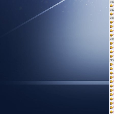
M13
M1
M18
M1
SEM