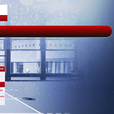
tal
ule
oule