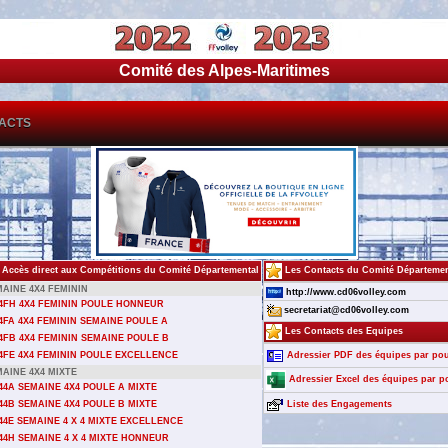
Comité des Alpes-Maritimes
ACTS
Accès direct aux Compétitions du Comité Départemental
Les Contacts du Comité Départemen
AINE 4X4 FEMININ
http://www.cd06volley.com
4FH 4X4 FEMININ POULE HONNEUR
secretariat@cd06volley.com
4FA 4X4 FEMININ SEMAINE POULE A
Les Contacts des Equipes
4FB 4X4 FEMININ SEMAINE POULE B
Adressier PDF des équipes par po
4FE 4X4 FEMININ POULE EXCELLENCE
AINE 4X4 MIXTE
Adressier Excel des équipes par p
44A SEMAINE 4X4 POULE A MIXTE
Liste des Engagements
44B SEMAINE 4X4 POULE B MIXTE
44E SEMAINE 4 X 4 MIXTE EXCELLENCE
44H SEMAINE 4 X 4 MIXTE HONNEUR