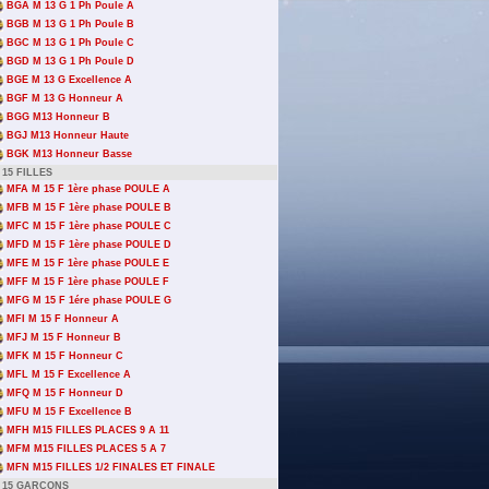
BGA M 13 G 1 Ph Poule A
BGB M 13 G 1 Ph Poule B
BGC M 13 G 1 Ph Poule C
BGD M 13 G 1 Ph Poule D
BGE M 13 G Excellence A
BGF M 13 G Honneur A
BGG M13 Honneur B
BGJ M13 Honneur Haute
BGK M13 Honneur Basse
 15 FILLES
MFA M 15 F 1ère phase POULE A
MFB M 15 F 1ère phase POULE B
MFC M 15 F 1ère phase POULE C
MFD M 15 F 1ère phase POULE D
MFE M 15 F 1ère phase POULE E
MFF M 15 F 1ère phase POULE F
MFG M 15 F 1ére phase POULE G
MFI M 15 F Honneur A
MFJ M 15 F Honneur B
MFK M 15 F Honneur C
MFL M 15 F Excellence A
MFQ M 15 F Honneur D
MFU M 15 F Excellence B
MFH M15 FILLES PLACES 9 A 11
MFM M15 FILLES PLACES 5 A 7
MFN M15 FILLES 1/2 FINALES ET FINALE
 15 GARÇONS